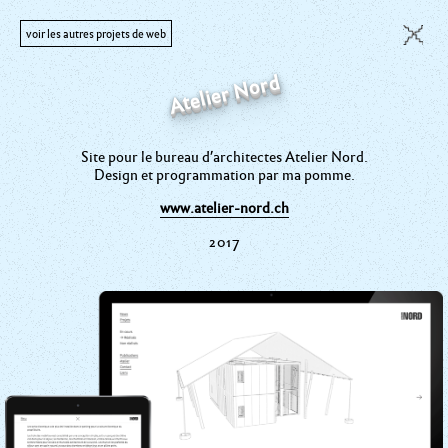
 du lac
Atelier Nord
Site pour le bureau d’architectes Atelier Nord.
Design et programmation par ma pomme.
2024
www.atelier-nord.ch
2017